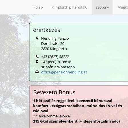
Főlap
Klingfurth pihenőfalu
szoba
Megkö
érintkezés
Hendling Panzió
Dorfstraße 20
2820 Klingfurth
+43 (2627) 48222
+43 (680) 3026618
szintén a WhatsApp
office@pensionhendling.at
Bevezető Bonus
1 hét szállás reggelivel, bevezető bónusszal
komfort kétágyas szobában, műholdas TV-vel és
rádióval
+ 1 alkalommal e-bike
215 €-tól személyenként (+ idegenforgalmi adó)