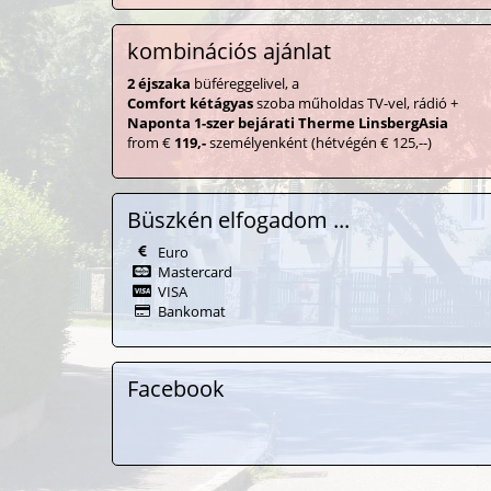
kombinációs ajánlat
2
éjszaka
büféreggelivel
, a
Comfort
kétágyas
szoba műholdas
TV-vel,
rádió
+
Naponta 1-szer
bejárati
Therme
LinsbergAsia
from €
119,
-
személyenként
(hétvégén € 125,--)
Büszkén elfogadom ...
Euro
Mastercard
VISA
Bankomat
Facebook